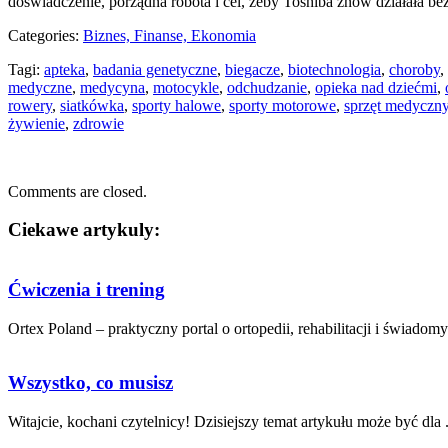
doświadczenie, porządna robota i cel, żeby Toshiba znów działała be
Categories:
Biznes, Finanse, Ekonomia
Tagi:
apteka
,
badania genetyczne
,
biegacze
,
biotechnologia
,
choroby
,
medyczne
,
medycyna
,
motocykle
,
odchudzanie
,
opieka nad dziećmi
,
rowery
,
siatkówka
,
sporty halowe
,
sporty motorowe
,
sprzęt medyczn
żywienie
,
zdrowie
Comments are closed.
Ciekawe artykuly:
Ćwiczenia i trening
Ortex Poland – praktyczny portal o ortopedii, rehabilitacji i świadomy
Wszystko, co musisz
Witajcie, kochani czytelnicy! Dzisiejszy temat artykułu może‌ być​ dla .