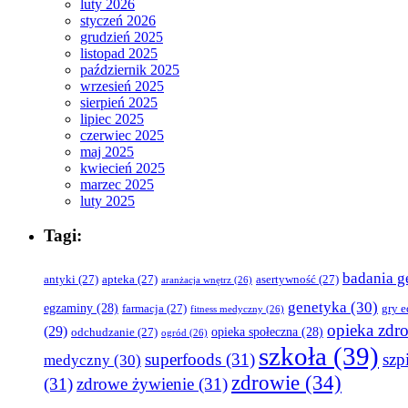
luty 2026
styczeń 2026
grudzień 2025
listopad 2025
październik 2025
wrzesień 2025
sierpień 2025
lipiec 2025
czerwiec 2025
maj 2025
kwiecień 2025
marzec 2025
luty 2025
Tagi:
badania g
antyki
(27)
apteka
(27)
asertywność
(27)
aranżacja wnętrz
(26)
genetyka
(30)
egzaminy
(28)
farmacja
(27)
gry 
fitness medyczny
(26)
opieka zdr
(29)
opieka społeczna
(28)
odchudzanie
(27)
ogród
(26)
szkoła
(39)
superfoods
(31)
szpi
medyczny
(30)
zdrowie
(34)
(31)
zdrowe żywienie
(31)