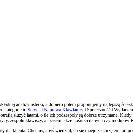
adnej analizy usterki, a dopiero potem proponujemy najlepszą ścieżkę 
we kategorie to
Serwis i Naprawa Klawiatury
i Społeczność i Wydarzeni
otrafią służyć latami, o ile ich podzespoły są dobrze utrzymane. Kiedy
atrycy, zespołu klawiszy, a czasem także nośnika danych czy modułów
y dla klienta. Chcemy, abyś wiedział, co się dzieje ze sprzętem: od p