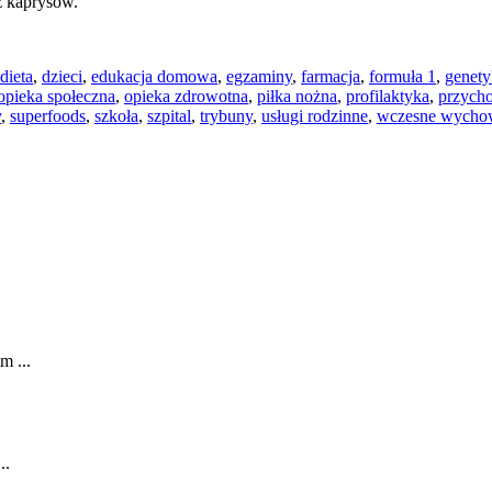
z kaprysów.
dieta
,
dzieci
,
edukacja domowa
,
egzaminy
,
farmacja
,
formuła 1
,
genety
opieka społeczna
,
opieka zdrowotna
,
piłka nożna
,
profilaktyka
,
przych
y
,
superfoods
,
szkoła
,
szpital
,
trybuny
,
usługi rodzinne
,
wczesne wycho
m ...
..