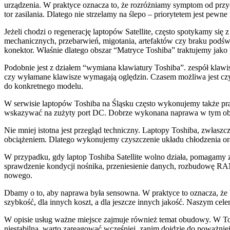
urządzenia. W praktyce oznacza to, że rozróżniamy symptom od przyc
tor zasilania. Dlatego nie strzelamy na ślepo – priorytetem jest pewne
Jeżeli chodzi o regenerację laptopów Satellite, często spotykamy si
mechanicznych, przebarwień, migotania, artefaktów czy braku podświ
konektor. Właśnie dlatego obszar “Matryce Toshiba” traktujemy jako
Podobnie jest z działem “wymiana klawiatury Toshiba”. zespół klaw
czy wyłamane klawisze wymagają oględzin. Czasem możliwa jest czy
do konkretnego modelu.
W serwisie laptopów Toshiba na Śląsku często wykonujemy także prace
wskazywać na zużyty port DC. Dobrze wykonana naprawa w tym obszarz
Nie mniej istotna jest przegląd techniczny. Laptopy Toshiba, zwłaszc
obciążeniem. Dlatego wykonujemy czyszczenie układu chłodzenia ora
W przypadku, gdy laptop Toshiba Satellite wolno działa, pomagamy 
sprawdzenie kondycji nośnika, przeniesienie danych, rozbudowę RAM
nowego.
Dbamy o to, aby naprawa była sensowna. W praktyce to oznacza, że 
szybkość, dla innych koszt, a dla jeszcze innych jakość. Naszym cele
W opisie usług ważne miejsce zajmuje również temat obudowy. W Toshi
niestabilna, warto zareagować wcześniej, zanim dojdzie do poważn