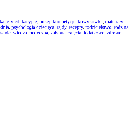
ka
,
gry edukacyjne
,
hokej
,
korepetycje
,
koszykówka
,
materiały
odnia
,
psychologia dziecięca
,
rajdy
,
recepty
,
rodzicielstwo
,
rodzina
,
wanie
,
wiedza medyczna
,
zabawa
,
zajęcia dodatkowe
,
zdrowe