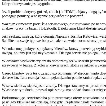
którym korzystanie jest wygodne.
Jeżeli problem dotyczy gniazd, takich jak HDMI, objawy mogą być ni
pomagają pomiary, a następnie przywrócenie połączeń.
Ważnym elementem podejścia serwisowego jest testowanie po naprawi
znaków, pracy na baterii i Bluetooth. Dzięki temu klient dostaje sprzę
Jeśli szukasz miejsca, które ogarnia Naprawa Toshiba Katowice, wart
Satellite ma swoje typowe bolączki, ale też swoje mocne strony: pro
W codziennej praktyce spotykamy klientów, którzy potrzebują szybkie
uwagą, bo inny jest styl użytkowania. Dlatego serwis nie polega u na
W obszarze wyświetlaczy często doradzamy też w kwestii parametrów: 
sprawował w biurze. Z kolei w klawiaturach istotne są jakość wykona
Część klientów pyta też o zasady użytkowania. W skrócie: warto dbać 
do serwisu. Taka reakcja “zanim pęknie|zanim padnie|zanim będzie z
W serwisie liczy się też jasne zasady. Dlatego stawiamy na prostą roz
Właśnie w tym duchu powstał opis strony: ma oddać charakter miejsc
Podsumowując, serwistoshiba.pl to prezentacja oferty nastawiona na
pasy, gdy klawisze nie działają, albo gdy urządzenie działa niestabiln