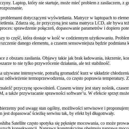
zyny. Laptop, który nie startuje, może mieć problem z zasilaczem, z 
 rozpoznanie.
ę z problemami dotyczącymi wyświetlania. Matryce w laptopach to elemen
etlenia. Zdarza się, że przyczyną jest sama matryca LCD, ale bywa te
 proces: sprawdzenie połączeń, dopasowanie parametrów i dopiero potem
iszy to część, która dostaje w kość w codziennym użytkowaniu. Prob
szczenie danego elementu, a czasem sensowniejsza będzie podmiana k
 z obszaru zasilania. Objawy takie jak brak ładowania, iskrzenie, kom
e to nie tylko przywrócenie działania, ale też stabilność.
za używane intensywnie, potrafią gromadzić kurz w układzie chłodzenia.
z odświeżenie termoprzewodzenia, co często poprawia temperatury. Zy
znaleźć przyczynę spowolnień. Czasem winny jest stary nośnik, czase
, a także przywracanie sprawności software’u. W efekcie sprzęt moż
bierzemy pod uwagę stan ogólny, możliwości serwisowe i proponujemy r
m jest dopasować ścieżkę serwisu tak, by efekt był długotrwały.
ba Satellite często spotyka się pęknięte mocowania, co może prowadzi
iejszych konsekwencji. Naprawy konstrukcyjne obejmują naprawę moc