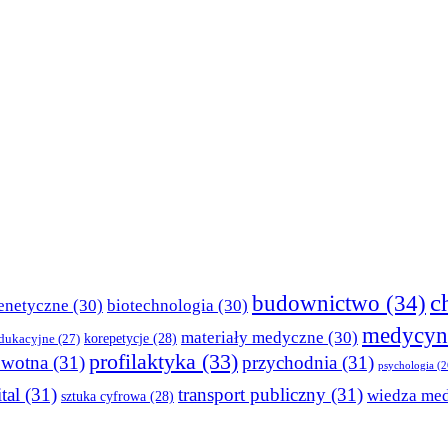
c
budownictwo
(34)
enetyczne
(30)
biotechnologia
(30)
medycyn
materiały medyczne
(30)
korepetycje
(28)
edukacyjne
(27)
profilaktyka
(33)
owotna
(31)
przychodnia
(31)
psychologia
(2
tal
(31)
transport publiczny
(31)
wiedza me
sztuka cyfrowa
(28)