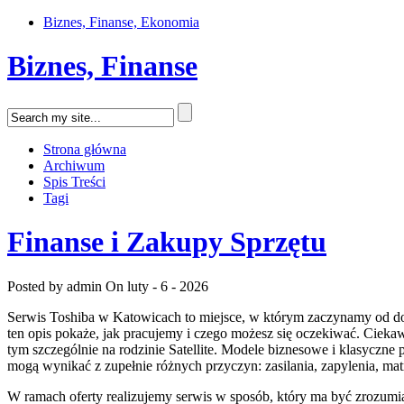
Biznes, Finanse, Ekonomia
Biznes, Finanse
Strona główna
Archiwum
Spis Treści
Tagi
Finanse i Zakupy Sprzętu
Posted by admin
On luty - 6 - 2026
Serwis Toshiba w Katowicach to miejsce, w którym zaczynamy od dokł
ten opis pokaże, jak pracujemy i czego możesz się oczekiwać. Cieka
tym szczególnie na rodzinie Satellite. Modele biznesowe i klasyczne p
mogą wynikać z zupełnie różnych przyczyn: zasilania, zapylenia, m
W ramach oferty realizujemy serwis w sposób, który ma być zrozumiał