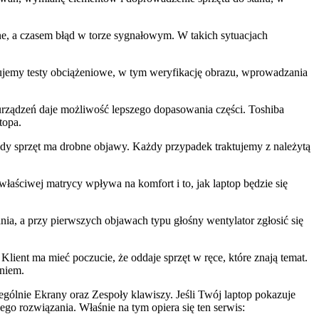
zne, a czasem błąd w torze sygnałowym. W takich sytuacjach
ujemy testy obciążeniowe, w tym weryfikację obrazu, wprowadzania
i urządzeń daje możliwość lepszego dopasowania części. Toshiba
topa.
 gdy sprzęt ma drobne objawy. Każdy przypadek traktujemy z należytą
łaściwej matrycy wpływa na komfort i to, jak laptop będzie się
ania, a przy pierwszych objawach typu głośny wentylator zgłosić się
 Klient ma mieć poczucie, że oddaje sprzęt w ręce, które znają temat.
eniem.
ególnie Ekrany oraz Zespoły klawiszy. Jeśli Twój laptop pokazuje
nego rozwiązania. Właśnie na tym opiera się ten serwis: