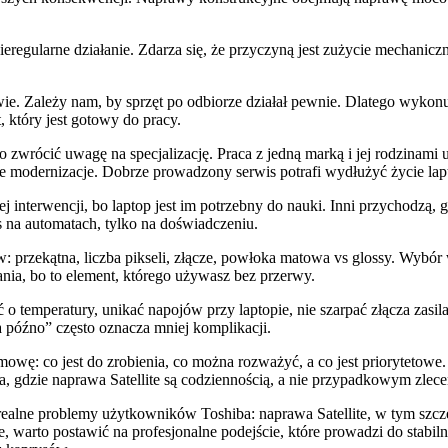
eregularne działanie. Zdarza się, że przyczyną jest zużycie mechanic
e. Zależy nam, by sprzęt po odbiorze działał pewnie. Dlatego wykon
t, który jest gotowy do pracy.
o zwrócić uwagę na specjalizację. Praca z jedną marką i jej rodzinam
ste modernizacje. Dobrze prowadzony serwis potrafi wydłużyć życie lap
j interwencji, bo laptop jest im potrzebny do nauki. Inni przychodzą,
s na automatach, tylko na doświadczeniu.
przekątna, liczba pikseli, złącze, powłoka matowa vs glossy. Wybór w
nia, bo to element, którego używasz bez przerwy.
o temperatury, unikać napojów przy laptopie, nie szarpać złącza zasil
a późno” często oznacza mniej komplikacji.
mowę: co jest do zrobienia, co można rozważyć, a co jest priorytetowe.
a, gdzie naprawa Satellite są codziennością, a nie przypadkowym zlec
 realne problemy użytkowników Toshiba: naprawa Satellite, w tym szcz
ie, warto postawić na profesjonalne podejście, które prowadzi do stabil