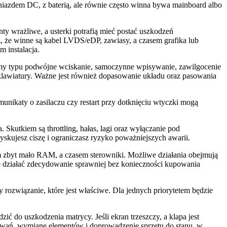
gniazdem DC, z baterią, ale równie często winna bywa mainboard albo
ty wrażliwe, a usterki potrafią mieć postać uszkodzeń
ż, że winne są kabel LVDS/eDP, zawiasy, a czasem grafika lub
 instalacja.
lemy typu podwójne wciskanie, samoczynne wpisywanie, zawilgocenie
lawiatury. Ważne jest również dopasowanie układu oraz pasowania
unikaty o zasilaczu czy restart przy dotknięciu wtyczki mogą
 Skutkiem są throttling, hałas, lagi oraz wyłączanie pod
skujesz ciszę i ograniczasz ryzyko poważniejszych awarii.
m zbyt mało RAM, a czasem sterowniki. Możliwe działania obejmują
e działać zdecydowanie sprawniej bez konieczności kupowania
ozwiązanie, które jest właściwe. Dla jednych priorytetem będzie
ć do uszkodzenia matrycy. Jeśli ekran trzeszczy, a klapa jest
owań, wymianę elementów i doprowadzenie sprzętu do stanu, w