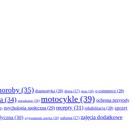
horoby
(35)
diagnostyka
(28)
e-commerce
(28)
dieta
(27)
dom
(26)
motocykle
(39)
a
(34)
ochrona przyrody
mieszkanie
(26)
recepty
(31)
sprzęt
psychologia społeczna
(29)
rehabilitacja
(28)
6)
zajęcia dodatkowe
dyczna
(30)
zabawa
(27)
wyposażenie wnętrz
(26)