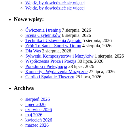
Wejdź, by dowiedzieć się więcej
Wejdź, by dowiedzieć się więcej
Nowe wpisy:
Ćwiczenia i trening
7 sierpnia, 2026
Scena Czytelników
6 sierpnia, 2026
Technika i Ustawienia Aparatu
5 sierpnia, 2026
Zrób To Sam – Sport w Domu
4 sierpnia, 2026
Dla Was
2 sierpnia, 2026
Sylwetki Kompozytorów i Muzyków
1 sierpnia, 2026
Współczesna Proza i Poezja
30 lipca, 2026
Poradniki i Pielęgnacja
28 lipca, 2026
Koncerty i Wydarzenia Muzyczne
27 lipca, 2026
Cardio i Spalanie Tłuszczu
25 lipca, 2026
Archiwa
sierpień 2026
lipiec 2026
czerwiec 2026
maj 2026
kwiecień 2026
marzec 2026